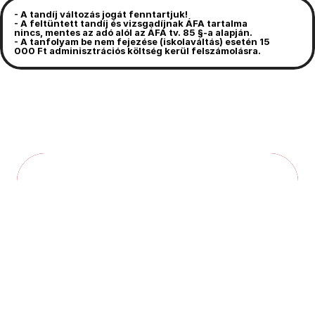
- A tandíj változás jogát fenntartjuk!
- A feltüntett tandíj és vizsgadíjnak ÁFA tartalma 
nincs, mentes az adó alól az ÁFA tv. 85 §-a alapján.
- A tanfolyam be nem fejezése (iskolaváltás) esetén 15 
000 Ft adminisztrációs költség kerül felszámolásra.
JELENTKEZZ ONLINE
TANULJ MEG VEZETNI A KOROKNAI 
AUTÓSISKOLÁVAL – PROFI OKTATÓKKAL, 
STRESSZMENTESEN!
OLDALAK
KÖZÖSSÉGI 
Otthon
MÉDIA
Galéria
Instagram
   Oktatók
   Járművek
Tiktok
   Ügyfélszolgálat
Facebook
PÁV
Dokumentumtár
ADATOK