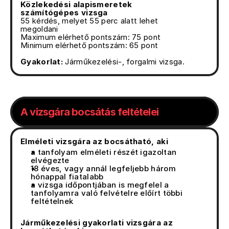
Közlekedési alapismeretek 
számítógépes vizsga
55 kérdés, melyet 55 perc alatt lehet 
megoldani
Maximum elérhető pontszám: 75 pont
Minimum elérhető pontszám: 65 pont
Gyakorlat: 
Járműkezelési-, forgalmi vizsga.
A vizsgára bocsátás feltételei
Elméleti vizsgára az bocsátható, aki
a tanfolyam elméleti részét igazoltan 
elvégezte
18 éves, vagy annál legfeljebb három 
hónappal fiatalabb
a vizsga időpontjában is megfelel a 
tanfolyamra való felvételre előírt többi 
feltételnek
Járműkezelési gyakorlati vizsgára az 