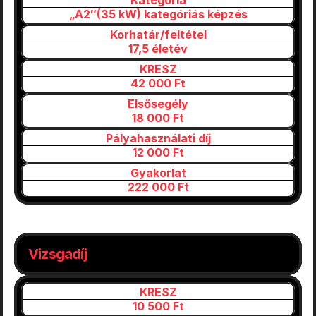
Kategória
„A2″(35 kW) kategóriás képzés
Korhatár/feltétel
17,5 életév
KRESZ
42 000 Ft
Elsősegély
18 000 Ft
Pályahasználati díj
12 000 Ft
Gyakorlat
222 000 Ft
Vizsgadíj
KRESZ
10 500 Ft