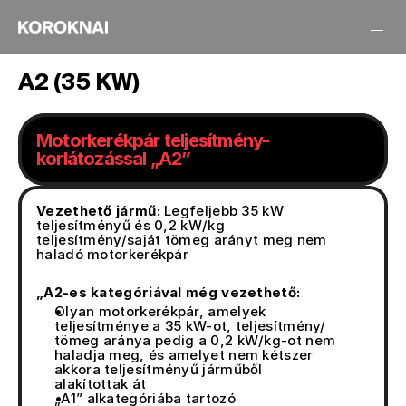
A2 (35 KW)
Motorkerékpár teljesítmény-
korlátozással „A2”
Vezethető jármű:
 Legfeljebb 35 kW 
teljesítményű és 0,2 kW/kg 
teljesítmény/saját tömeg arányt meg nem 
haladó motorkerékpár
„A2-es kategóriával még vezethető:
Olyan motorkerékpár, amelyek 
teljesítménye a 35 kW-ot, teljesítmény/ 
tömeg aránya pedig a 0,2 kW/kg-ot nem 
haladja meg, és amelyet nem kétszer 
akkora teljesítményű járműből 
alakítottak át
„A1” alkategóriába tartozó 