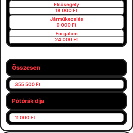
Elsősegély
18 000 Ft
Járműkezelés
9 000 Ft
Forgalom
24 000 Ft
Összesen
355 500 Ft
Pótórák díja
11 000 Ft