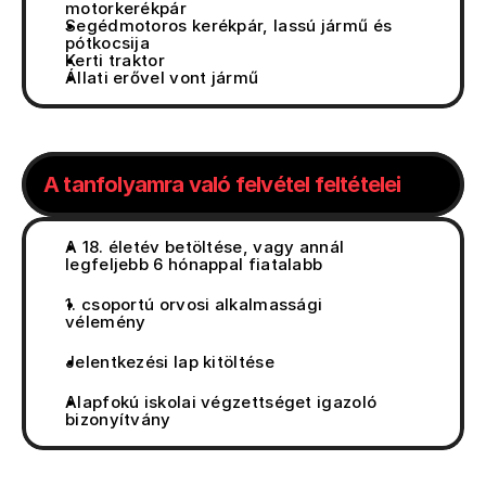
motorkerékpár
Segédmotoros kerékpár, lassú jármű és 
pótkocsija
Kerti traktor
Állati erővel vont jármű
A tanfolyamra való felvétel feltételei
A 18. életév betöltése, vagy annál 
legfeljebb 6 hónappal fiatalabb
1. csoportú orvosi alkalmassági 
vélemény
Jelentkezési lap kitöltése
Alapfokú iskolai végzettséget igazoló 
bizonyítvány