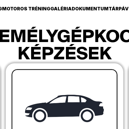
G
MOTOROS TRÉNING
GALÉRIA
DOKUMENTUMTÁR
PÁV
EMÉLYGÉPKOC
KÉPZÉSEK