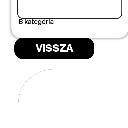
B kategória
VISSZA
TANULJ MEG VEZETNI A KOROKNAI AUTÓS
PROFI OKTATÓKKAL, STRESSZMENTESEN
DEBRECENI  ISKOLA
+36 70 397 1111
debrecen@koroknaiautosiskola.hu