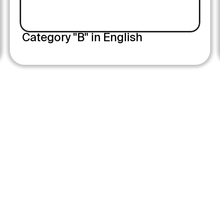
Category "B" in English
- Felnőttképzési nyilvántartási szám: B/2020/002299
SZERVI
ISKOLÁVAL – 
koroknai
!
OLDAL
VIZSGABÁZIS
Otthon
+36 70 623 7582
Galéria
       
vizsgabazis@koroknaiautosiskola.hu