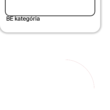
BE kategória
ZÜNK
szerviz.hu
KÖZÖSSÉGI MÉDIA
AK
Instagram
Tiktok
Oktatók