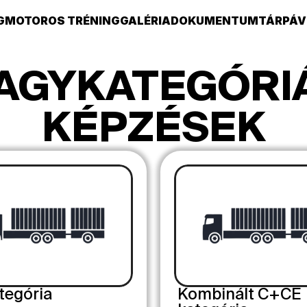
G
MOTOROS TRÉNING
GALÉRIA
DOKUMENTUMTÁR
PÁV
AGYKATEGÓRI
KÉPZÉSEK
tegória
Kombinált C+CE 