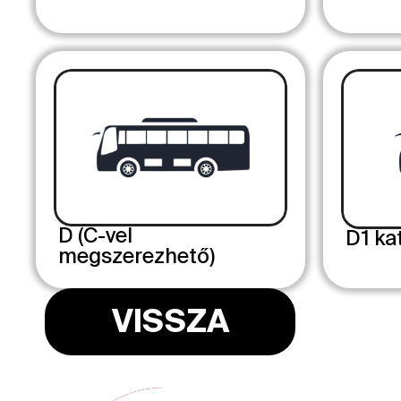
D (C-vel 
D1 ka
megszerezhető)
VISSZA