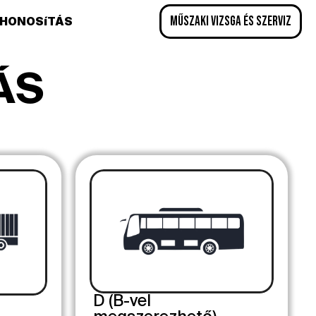
műszaki vizsga és szerviz
HONOSíTÁS
ÁS
D (B-vel 